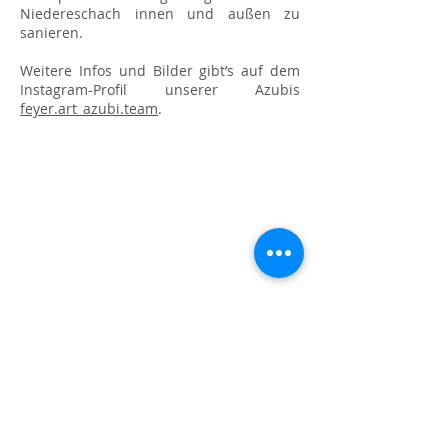
Niedereschach innen und außen zu
sanieren.
Weitere Infos und Bilder gibt’s auf dem
Instagram-Profil unserer Azubis
feyer.art_azubi.team
.
FEYER.ART
Enthüllung im Zeitraffer
Die Renovierung und das neue Design
der Fassade unseres Firmengebäudes in
Fischbach endete mit der Enthüllung im
Zeitraffer.