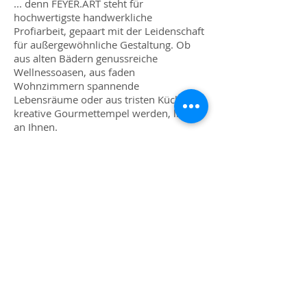
... denn FEYER.ART steht für
hochwertigste handwerkliche
Profiarbeit, gepaart mit der Leidenschaft
für außergewöhnliche Gestaltung. Ob
aus alten Bädern genussreiche
Wellnessoasen, aus faden
Wohnzimmern spannende
Lebensräume oder aus tristen Küchen
kreative Gourmettempel werden, liegt
an Ihnen.
Wir möchten Ihnen
hier
jedenfalls schon
mal Appetit machen.
IMPRESSUM
© 2019 FEYER.ART
DATENSCHUTZ