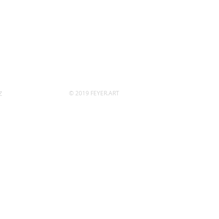
Z
© 2019 FEYER.ART